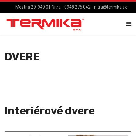
Mostná 29, 949 01 Nitra
0948 275 042
nitra@termika.sk
DVERE
Interiérové dvere