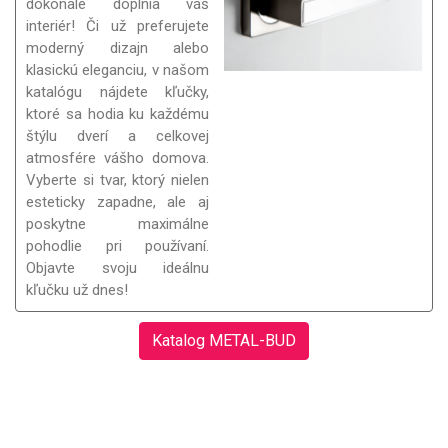
dokonale doplnia váš
interiér! Či už preferujete
moderný dizajn alebo
klasickú eleganciu, v našom
katalógu nájdete kľučky,
ktoré sa hodia ku každému
štýlu dverí a celkovej
atmosfére vášho domova.
Vyberte si tvar, ktorý nielen
esteticky zapadne, ale aj
poskytne maximálne
pohodlie pri používaní.
Objavte svoju ideálnu
kľučku už dnes!
Katalog METAL-BUD