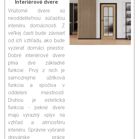
Interiérové dvere
Vnútorné dvere sú
neoddeliteľnou súčasťou
interiéru domácnosti. Z
veľkej časti bude závisieť
od ich vzhľadu, ako bude
vyzerať domáci priestor.
Dobré interiérové dvere
plnia dve základné
funkcie. Prvý z nich je
samozrejme úžitková
funkcia a spočíva v
oddelení miestností.
Druhou je estetická
funkcia - pekné dvere
majú výrazný vplyv na
vzhľad a atmosféru
interiéru. Správne vybrané
drevárske práce