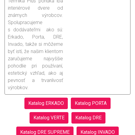
Termika Plus ponúka iba
interiérové dvere od
známych výrobcov.
Spolupracujeme
s dodávateľmi ako sú:
Erkado, Porta, DRE,
Invado, takže si môžeme
byť istí, že našim klientom
zaručujeme najvyššie
pohodlie pri používaní,
estetický vzhľad, ako aj
pevnosť a trvanlivosť
výrobkov.
Katalog ERKADO
Katalog PORTA
Katalog VERTE
Katalog DRE
Katalog DRE SUPREME
Katalog INVADO